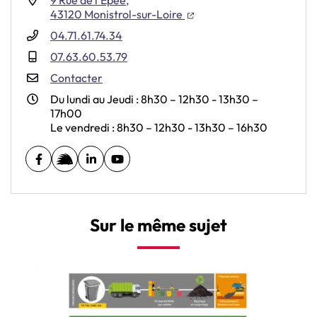
9 Rue de l’Epee,
(ouverture dans un nouvel 
(ouverture dans un nouve
43120 Monistrol-sur-Loire
04.71.61.74.34
07.63.60.53.79
Contacter
Du lundi au Jeudi : 8h30 – 12h30 - 13h30 –
17h00
Le vendredi : 8h30 – 12h30 - 13h30 – 16h30
Facebook
(ouverture dans un nouvel onglet)
illiwap
(ouverture dans un nouvel onglet)
LinkedIn
(ouverture dans un nouvel onglet)
YouTube
(ouverture dans un nouvel onglet)
Sur le même sujet