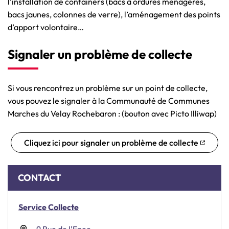
l’installation de containers (bacs à ordures ménagères,
bacs jaunes, colonnes de verre), l’aménagement des points
d’apport volontaire…
Signaler un problème de collecte
Si vous rencontrez un problème sur un point de collecte,
vous pouvez le signaler à la Communauté de Communes
Marches du Velay Rochebaron : (bouton avec Picto Illiwap)
Cliquez ici pour signaler un problème de collecte
(ouverture dans un nouvel ongle
Informations complémentaires
CONTACT
Service Collecte